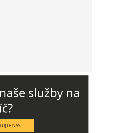
naše služby na
íč?
UJTE NÁS