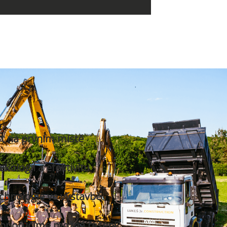
st na prvním místě
ologii a efektivitu
chnologie ve výstavbě
doporučíme možná řešení