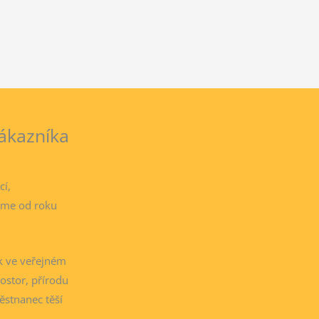
zákazníka
í,
bíme od roku
ak ve veřejném
ostor, přírodu
ěstnanec těší