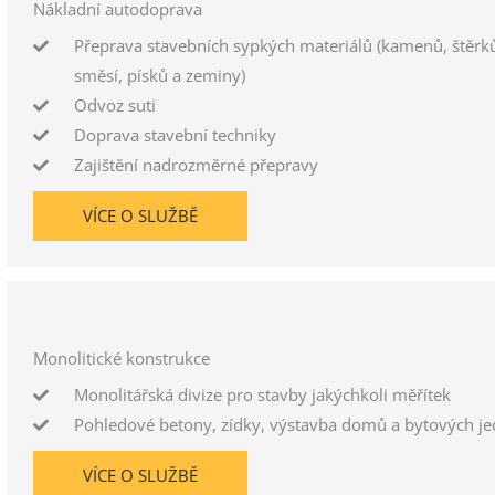
Nákladní autodoprava
Přeprava stavebních sypkých materiálů (kamenů, štěrk
směsí, písků a zeminy)
Odvoz suti
Doprava stavební techniky
Zajištění nadrozměrné přepravy
VÍCE O SLUŽBĚ
Monolitické konstrukce
Monolitářská divize pro stavby jakýchkoli měřítek
Pohledové betony, zídky, výstavba domů a bytových j
VÍCE O SLUŽBĚ