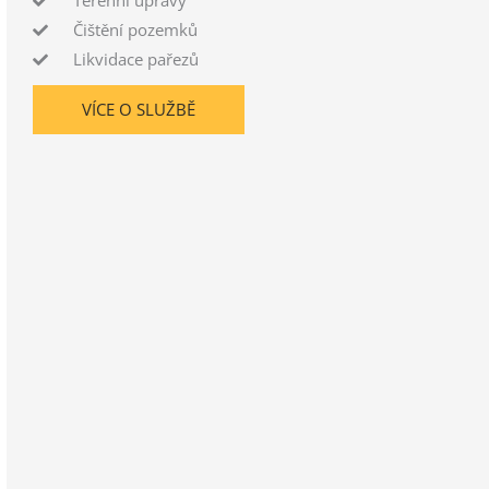
Terénní úpravy
Čištění pozemků
Likvidace pařezů
VÍCE O SLUŽBĚ