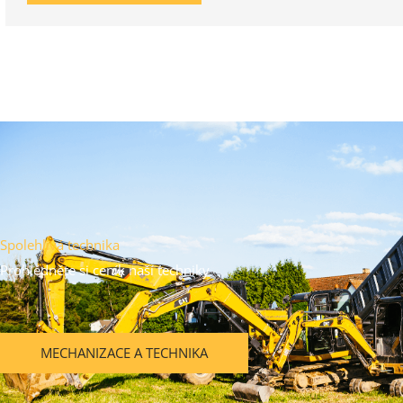
Spolehlivá technika
Prohlédněte si ceník naší techniky
MECHANIZACE A TECHNIKA