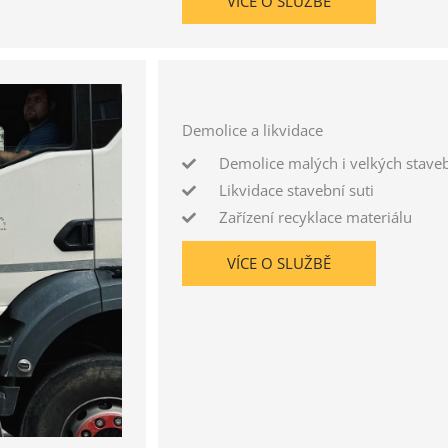
VÍCE O SLUŽBĚ
Demolice a likvidace
Demolice malých i velkých stave
Likvidace stavební suti
Zařízení recyklace materiálu
VÍCE O SLUŽBĚ