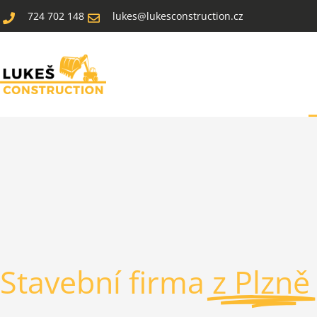
Přeskočit
724 702 148
lukes@lukesconstruction.cz
na
obsah
Stavební firma
z Plzně