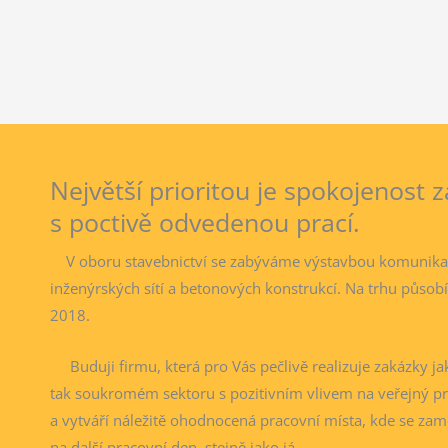
Největší prioritou je spokojenost 
s poctivě odvedenou prací.
V oboru stavebnictví se zabýváme výstavbou komunikac
inženýrských sítí a betonových konstrukcí. Na trhu půso
2018.
Buduji firmu, která pro Vás pečlivě realizuje zakázky j
tak soukromém sektoru s pozitivním vlivem na veřejný pr
a vytváří náležitě ohodnocená pracovní místa, kde se zam
na další pracovní den, stejně jako já.