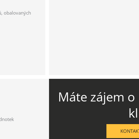
ů, obalovaných
Máte zájem o 
kl
ednotek
KONTAKT