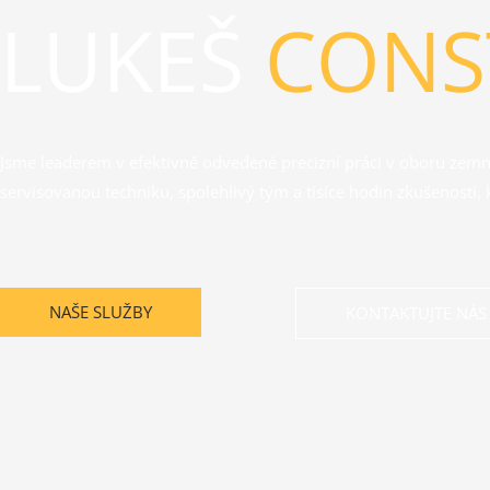
LUKEŠ
CONS
Jsme leaderem v efektivně odvedené precizní práci v oboru zemn
servisovanou techniku, spolehlivý tým a tisíce hodin zkušenost
NAŠE SLUŽBY
KONTAKTUJTE NÁS