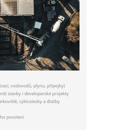
izací, vodovodů, plynu, přípojky)
ší stavby i developerské projekty
rkoviště, cyklostezky a dlažby
ího povolení