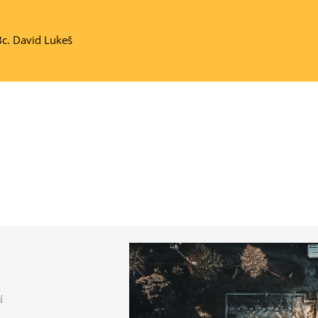
Bc. David Lukeš
í