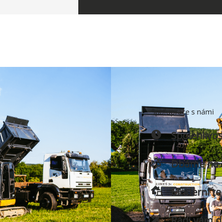
Spolupráce s námi
Spolehlivo
Dbáme na ek
Moderní te
Rádi vám 