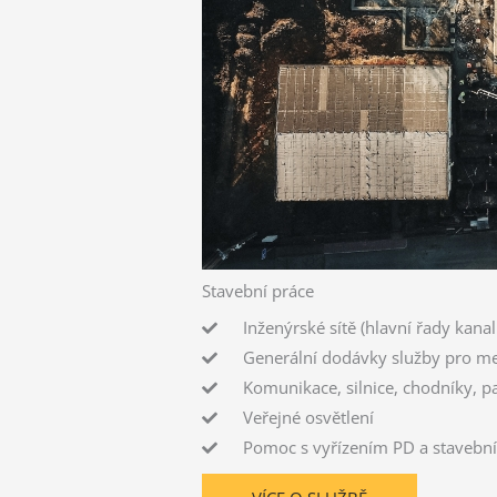
Stavební práce
Inženýrské sítě (hlavní řady kanal
Generální dodávky služby pro men
Komunikace, silnice, chodníky, pa
Veřejné osvětlení
Pomoc s vyřízením PD a stavebn