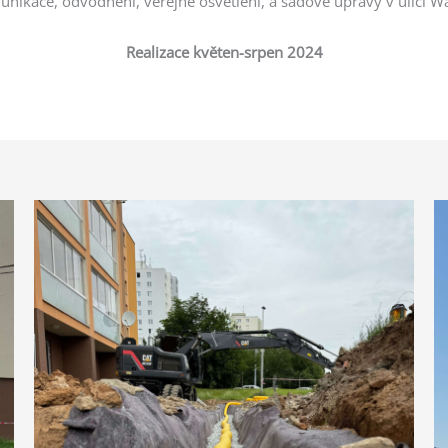
nikace, odvodnění, veřejné osvětlení, a sadové úpravy v ulici Wa
Realizace květen-srpen 2024