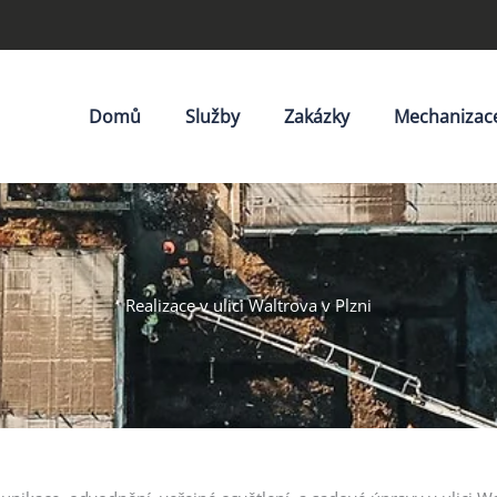
Domů
Služby
Zakázky
Mechanizac
Realizace v ulici Waltrova v Plzni