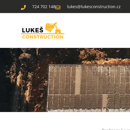
Přeskočit
724 702 148
lukes@lukesconstruction.cz
na
obsah